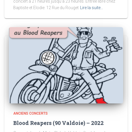
concert à 21 heures jusqu’à 23 heures. Entrée libre chez
Baptiste et Elodie. 12 Rue du Rouget
Lire la suite…
ANCIENS CONCERTS
Blood Reapers (90 Valdoie) – 2022