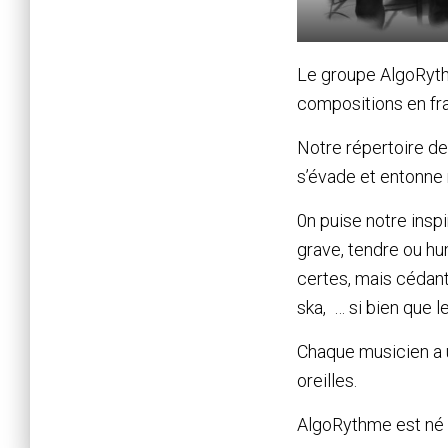
Le groupe AlgoRyth
compositions en fra
Notre répertoire de 
s’évade et entonne 
0n puise notre inspi
grave, tendre ou h
certes, mais cédant 
ska, … si bien que l
Chaque musicien a u
oreilles.
AlgoRythme est né p