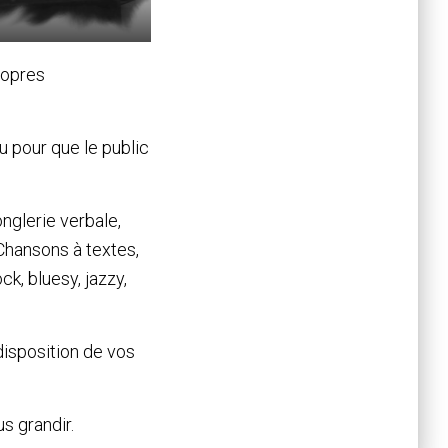
ropres
çu pour que le public
onglerie verbale,
Chansons à textes,
k, bluesy, jazzy,
disposition de vos
s grandir.