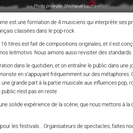
Photo prise par Stéphanie Vautrain
me est une formation de 4 musiciens qui interprète ses p
nçais classées dans le pop-rock .
16 titres est fait de compositions originales, et il est con
nos leitmotivs. Nous aimons aussi revisiter des standards.
ration dans le quotidien, et on entraîne le public dans une j
umoriste en s’appuyant fréquemment sur des métaphores. 
une grande part à la partie musicale aux influences pop, roc
e public n’est pas en reste.
ne solide expérience de la scène, que nous mettons à la 
our les festivals… Organisateurs de spectacles, faites nou