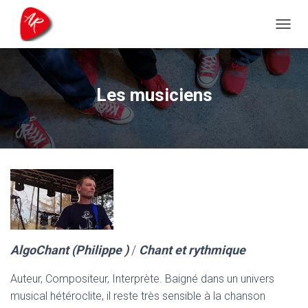
D
É
P
L
I
Les musiciens
E
R
L
A
N
A
V
I
G
A
T
I
AlgoChant (Philippe )
/
Chant et rythmique
O
N
Auteur, Compositeur, Interprète. Baigné dans un univers
musical hétéroclite, il reste très sensible à la chanson